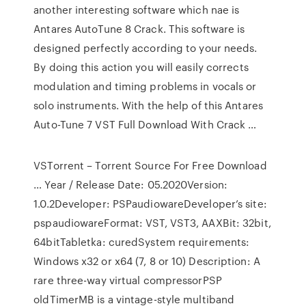
another interesting software which nae is
Antares AutoTune 8 Crack. This software is
designed perfectly according to your needs.
By doing this action you will easily corrects
modulation and timing problems in vocals or
solo instruments. With the help of this Antares
Auto-Tune 7 VST Full Download With Crack …
VSTorrent – Torrent Source For Free Download
… Year / Release Date: 05.2020Version:
1.0.2Developer: PSPaudiowareDeveloper’s site:
pspaudiowareFormat: VST, VST3, AAXBit: 32bit,
64bitTabletka: curedSystem requirements:
Windows x32 or x64 (7, 8 or 10) Description: A
rare three-way virtual compressorPSP
oldTimerMB is a vintage-style multiband